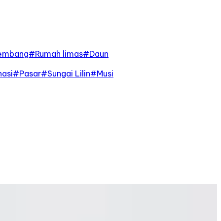
embang
#
Rumah limas
#
Daun
asi
#
Pasar
#
Sungai Lilin
#
Musi