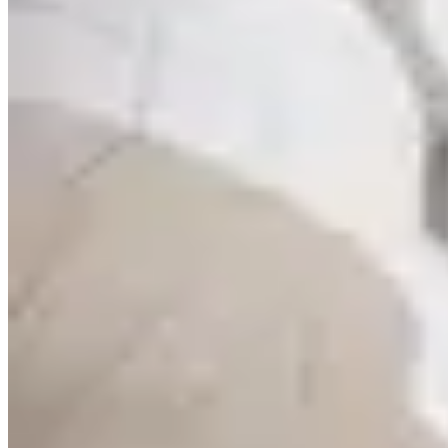
Sosial
10
artikel
Ensiklopedia
14
artikel
Teknologi
9
artikel
Opini & Esai
23
artikel
Sains
9
artikel