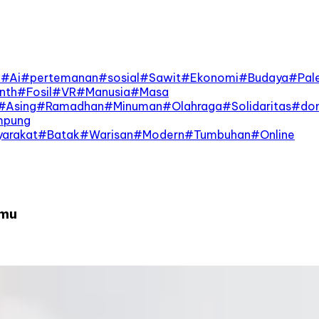
n
#
Ai
#
pertemanan
#
sosial
#
Sawit
#
Ekonomi
#
Budaya
#
Pal
nth
#
Fosil
#
VR
#
Manusia
#
Masa
#
Asing
#
Ramadhan
#
Minuman
#
Olahraga
#
Solidaritas
#
don
mpung
arakat
#
Batak
#
Warisan
#
Modern
#
Tumbuhan
#
Online
amu