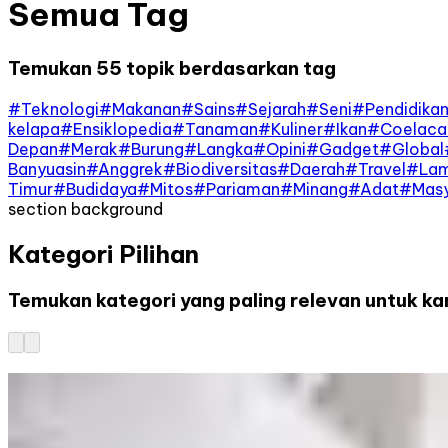
Semua Tag
Temukan 55 topik berdasarkan tag
#
Teknologi
#
Makanan
#
Sains
#
Sejarah
#
Seni
#
Pendidika
kelapa
#
Ensiklopedia
#
Tanaman
#
Kuliner
#
Ikan
#
Coelaca
Depan
#
Merak
#
Burung
#
Langka
#
Opini
#
Gadget
#
Global
Banyuasin
#
Anggrek
#
Biodiversitas
#
Daerah
#
Travel
#
La
Timur
#
Budidaya
#
Mitos
#
Pariaman
#
Minang
#
Adat
#
Masy
section background
Kategori Pilihan
Temukan kategori yang paling relevan untuk k
Budaya
30
artikel